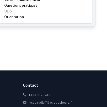
Questions pratiques
ULIS
Orientation
Contact
+33 3 90 20 44 10
lycee.rudloff@ac-strasbourg.fr