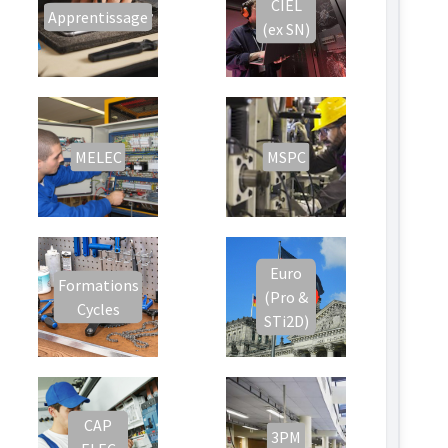
CIEL
Apprentissage
(ex SN)
MELEC
MSPC
Euro
Formations
(Pro &
Cycles
STi2D)
CAP
3PM