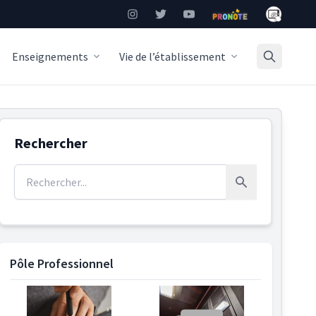
Mon Burea
Instagram
Twitter
YouTube
Pronote
Enseignements
Vie de l’établissement
Rechercher
Rechercher :
Rechercher
Pôle Professionnel