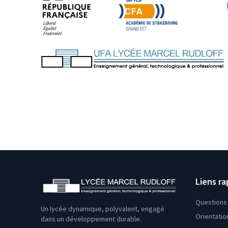
Liens ra
Questions 
Un lycée dynamique, polyvalent, engagé
Orientatio
dans un développement durable.