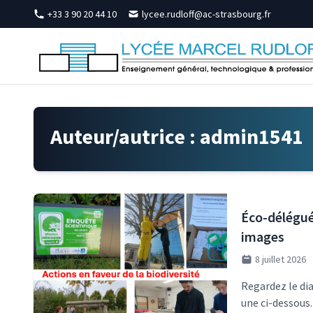
Skip to content
+33 3 90 20 44 10
lycee.rudloff@ac-strasbourg.fr
Auteur/autrice :
admin1541
Éco-délégué
images
8 juillet 2026
Regardez le di
une ci-dessous.