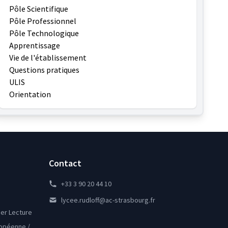
Pôle Scientifique
Pôle Professionnel
Pôle Technologique
Apprentissage
Vie de l'établissement
Questions pratiques
ULIS
Orientation
Contact
+33 3 90 20 44 10
lycee.rudloff@ac-strasbourg.fr
lier Lecture
ropéenne /