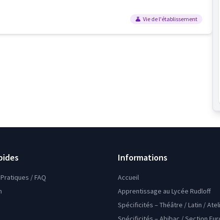
Vie de l'établissement
pides
Informations
Pratiques / FAQ
Accueil
n
Apprentissage au Lycée Rudloff
Spécificités – Théâtre / Latin / Ate
Spécificités – Abibac / Section Eu