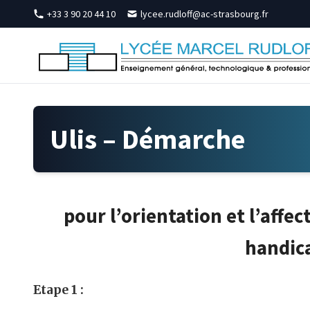
Skip to content
+33 3 90 20 44 10
lycee.rudloff@ac-strasbourg.fr
Ulis – Démarche
pour l’orientation et l’affec
handic
Etape 1 :