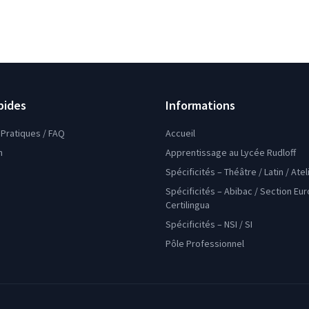
pides
Informations
Pratiques / FAQ
Accueil
n
Apprentissage au Lycée Rudloff
Spécificités – Théâtre / Latin / Ate
Spécificités – Abibac / Section Eu
Certilingua
Spécificités – NSI / SI
Pôle Professionnel