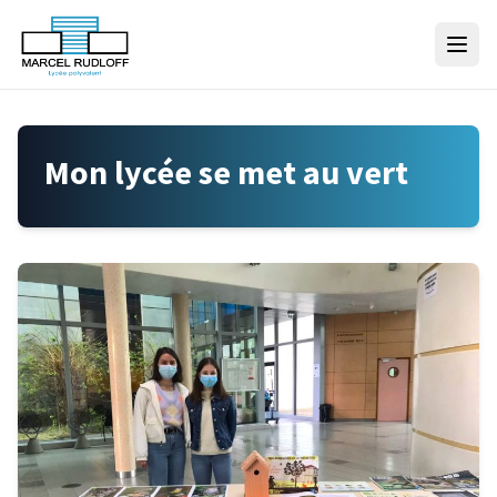
Skip to content
Mon lycée se met au vert