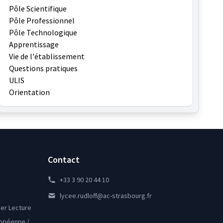
Pôle Scientifique
Pôle Professionnel
Pôle Technologique
Apprentissage
Vie de l'établissement
Questions pratiques
ULIS
Orientation
Contact
+33 3 90 20 44 10
lycee.rudloff@ac-strasbourg.fr
lier Lecture
ropéenne /