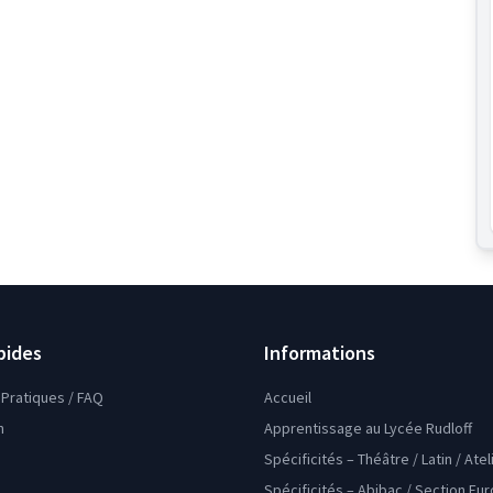
pides
Informations
Pratiques / FAQ
Accueil
n
Apprentissage au Lycée Rudloff
Spécificités – Théâtre / Latin / Ate
Spécificités – Abibac / Section Eu