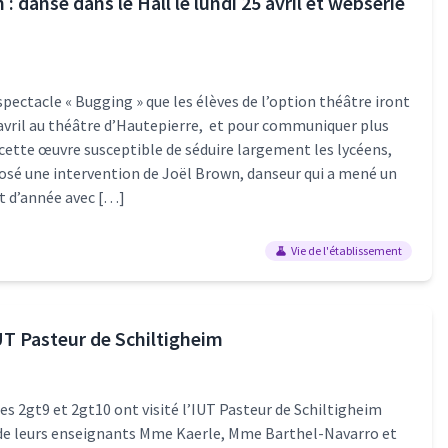
 : danse dans le Hall le lundi 25 avril et websérie
 spectacle « Bugging » que les élèves de l’option théâtre iront
8 avril au théâtre d’Hautepierre, et pour communiquer plus
cette œuvre susceptible de séduire largement les lycéens,
osé une intervention de Joël Brown, danseur qui a mené un
ut d’année avec […]
Vie de l'établissement
IUT Pasteur de Schiltigheim
es 2gt9 et 2gt10 ont visité l’IUT Pasteur de Schiltigheim
e leurs enseignants Mme Kaerle, Mme Barthel-Navarro et