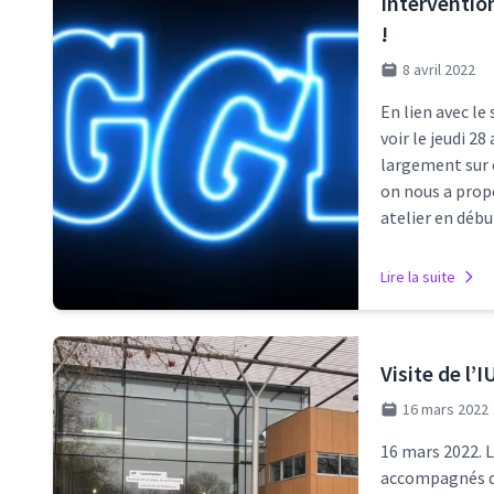
Intervention
!
8 avril 2022
En lien avec le
voir le jeudi 2
largement sur 
on nous a prop
atelier en déb
Lire la suite
Visite de l’
16 mars 2022
16 mars 2022. L
accompagnés d