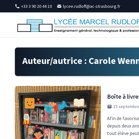
Skip to content
+33 3 90 20 44 10
lycee.rudloff@ac-strasbourg.fr
Auteur/autrice :
Carole Wen
Boîte à livre
15 septembre
Afin de favorise
depuis deux ans
tout élève peut 