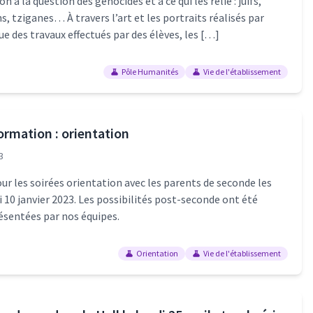
on à la question des génocides et à ce qui les relie : juifs,
s, tziganes… À travers l’art et les portraits réalisés par
que des travaux effectués par des élèves, les […]
Pôle Humanités
Vie de l'établissement
ormation : orientation
3
ur les soirées orientation avec les parents de seconde les
i 10 janvier 2023. Les possibilités post-seconde ont été
résentées par nos équipes.
Orientation
Vie de l'établissement