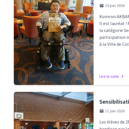
19 juin 2026
Komron AKBARAL
Il est lauréat 
la catégorie Se
participation 
à la Ville de C
Lire la suite
Sensibilisa
11 juin 2026
Les élèves de 2
handicap par la