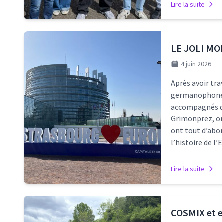
Lire la suite
LE JOLI MO
4 juin 2026
Après avoir tra
germanophones 
accompagnés de
Grimonprez, on
ont tout d’abo
l’histoire de l
Lire la suite
COSMIX et e