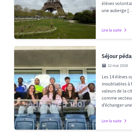
élèves volontai
une auberge [
Lire la suite
Séjour péda
22 mai 2026
Les 14 élèves o
inoubliables à 
valeurs de la c
comme vecteur d
d’échanger une
Lire la suite