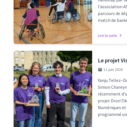
l’association A
parcours de dép
match de baske
Lire la suite
Le projet Vi
11 juin 2026
Yanju Tellez–D
Simon Chareyre 
récemment d’un
projet Dron’Okl
Numériques et 
programmé un