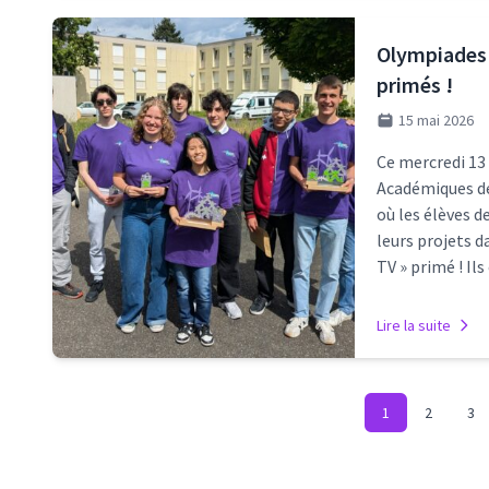
Olympiades 
primés !
15 mai 2026
Ce mercredi 13
Académiques d
où les élèves 
leurs projets d
TV » primé ! Il
Lire la suite
1
2
3