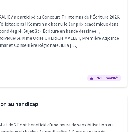
IEV a participé au Concours Printemps de l’Écriture 2026.
! Félicitations ! Komron a obtenu le 1er prix académique dans
cond degré, Sujet 3 : « Écriture en bande dessinée »,
individuelle. Mme Odile UHLRICH MALLET, Première Adjointe
olmar et Conseillère Régionale, lui a […]
Pôle Humanités
tion au handicap
M et de 2F ont bénéficié d’une heure de sensibilisation au
 pratique du basket fauteuil grâce à l’intervention de