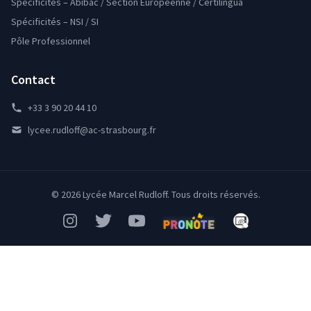
Spécificités – Abibac / Section Européenne / Certilingua
Spécificités – NSI / SI
Pôle Professionnel
Contact
+33 3 90 20 44 10
lycee.rudloff@ac-strasbourg.fr
© 2026 Lycée Marcel Rudloff. Tous droits réservés.
Instagram
Twitter
YouTube
Pronote
Mon Bureau Num