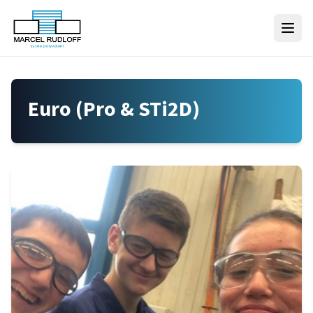
Skip to content
Euro (Pro & STi2D)