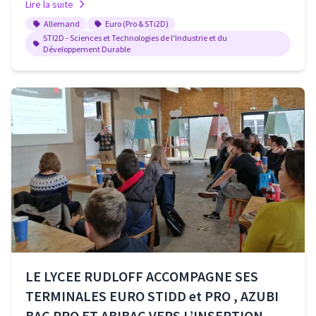
Lire la suite
Allemand
Euro (Pro & STi2D)
STI2D - Sciences et Technologies de l'Industrie et du
Développement Durable
LE LYCEE RUDLOFF ACCOMPAGNE SES
TERMINALES EURO STIDD et PRO , AZUBI
BAC PRO ET ABIBAC VERS L’INSERTION