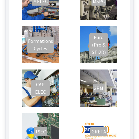
MELEC
MSPC
Euro
Formations
(Pro &
Cycles
STi2D)
CAP
3PM
ELEC
TSEC
GRETA